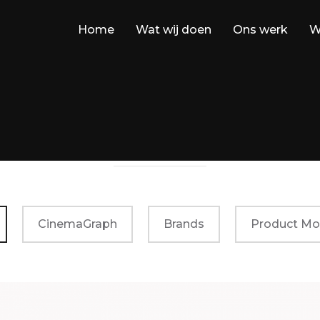
Home
Wat wij doen
Ons werk
W
GALLERY
CinemaGraph
Brands
Product Mo