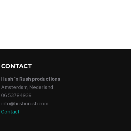
CONTACT
Hush `n Rush productions
Amsterdam, Nederland
06 53784939
info@hushnrush.com
Contact