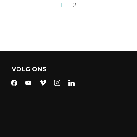
1
2
VOLG ONS
facebook
youtube
vimeo
instagram
linkedin