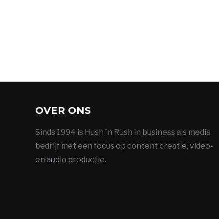
OVER ONS
Sinds 1994 is Hush `n Rush in business als media
bedrijf met een focus op content creatie, video-
en audio productie.